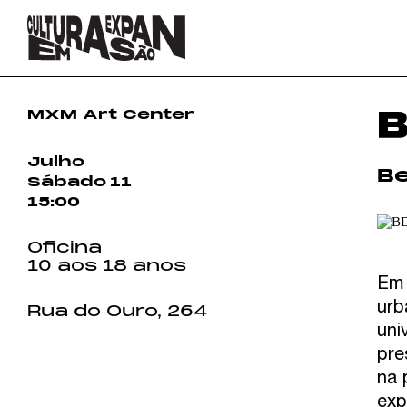
MXM Art Center
Julho
B
Sábado
11
15:00
Oficina
10 aos 18 anos
Em 
urb
Rua do Ouro, 264
uni
pre
na 
COMO CHEGAR
exp