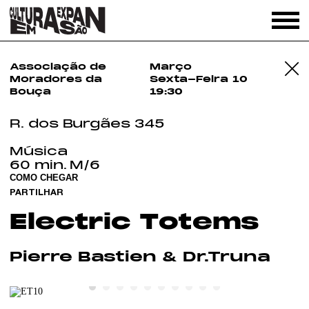
Associação de
Março
Moradores da
Sexta-Feira
10
Bouça
19:30
R. dos Burgães 345
Música
60 min.
M/6
COMO CHEGAR
PARTILHAR
Electric Totems
Pierre Bastien & Dr.Truna