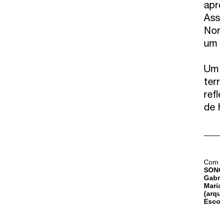
apr
Ass
Nor
um 
Um 
ter
ref
de 
Com 
SON
Gabr
Mari
(arq
Esco