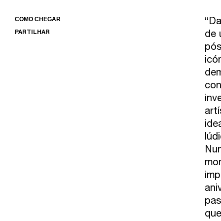
“Da
COMO CHEGAR
de 
PARTILHAR
pós
icó
dem
con
inv
art
ide
lúd
Num
mom
imp
ani
pas
que