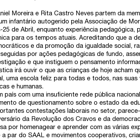
niel Moreira e Rita Castro Neves partem da memó
um infantário autogerido pela Associação de Mo
-25 de Abril, enquanto experiência pedagógica, po
nica para os tempos atuais. Acreditando que a d
ocráticos e da promoção da igualdade social, ra
seguidas por ações pedagógicas de fundo, asse
estigação e que instiguem o pensamento informado
ística irá ouvir o que as crianças de hoje acham qu
al, uma escola feliz para todas e todos, nas suas 
icas e humanas.
 país com uma insuficiente rede pública nacional 
ento de questionamento sobre o estado da edu
ortantes contestações laborais no setor, parece
versário da Revolução dos Cravos e da democrac
sa por homenagear e aprender com as várias expe
 a par do SAAL e movimentos cooperativos, cria