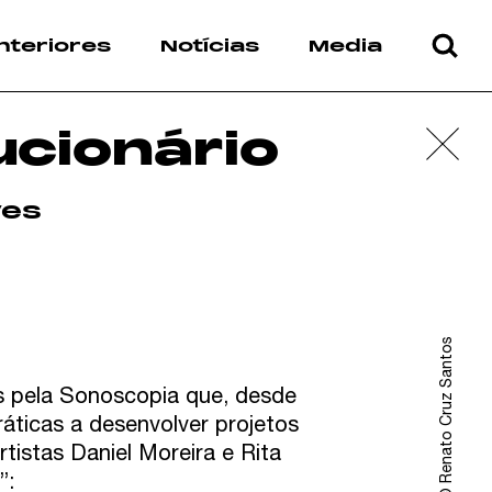
nteriores
Notícias
Media
ucionário
ves
Fotografias © Renato Cruz Santos
s pela Sonoscopia que, desde
ráticas a desenvolver projetos
tistas Daniel Moreira e Rita
”: