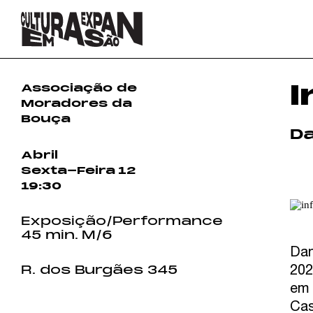
I
Associação de
Moradores da
Bouça
Da
Abril
Sexta-Feira
12
19:30
Exposição/​Performance
45 min.
M/6
Dan
202
R. dos Burgães 345
em 
Cas