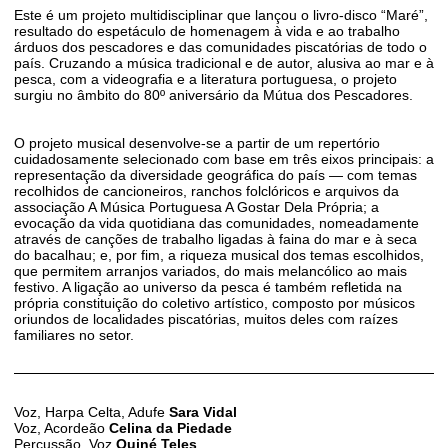
Este é um projeto multidisciplinar que lançou o livro-disco “Maré”,
resultado do espetáculo de homenagem à vida e ao trabalho
árduos dos pescadores e das comunidades piscatórias de todo o
país. Cruzando a música tradicional e de autor, alusiva ao mar e à
pesca, com a videografia e a literatura portuguesa, o projeto
surgiu no âmbito do 80º aniversário da Mútua dos Pescadores.
O projeto musical desenvolve-se a partir de um repertório
cuidadosamente selecionado com base em três eixos principais: a
representação da diversidade geográfica do país — com temas
recolhidos de cancioneiros, ranchos folclóricos e arquivos da
associação A Música Portuguesa A Gostar Dela Própria; a
evocação da vida quotidiana das comunidades, nomeadamente
através de canções de trabalho ligadas à faina do mar e à seca
do bacalhau; e, por fim, a riqueza musical dos temas escolhidos,
que permitem arranjos variados, do mais melancólico ao mais
festivo. A ligação ao universo da pesca é também refletida na
própria constituição do coletivo artístico, composto por músicos
oriundos de localidades piscatórias, muitos deles com raízes
familiares no setor.
Voz, Harpa Celta, Adufe
Sara Vidal
Voz, Acordeão
Celina da Piedade
Percussão, Voz
Quiné Teles