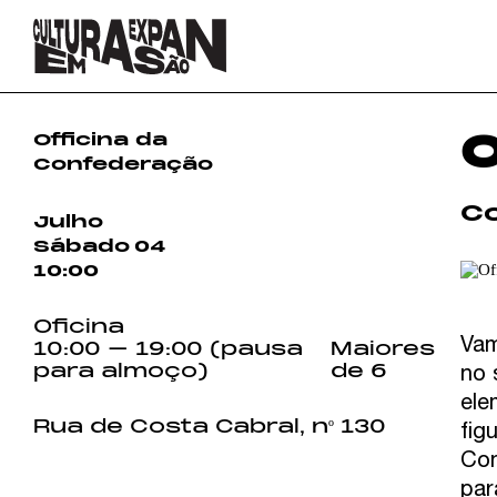
O
Officina da
Confederação
C
Julho
Sábado
04
10:00
Oficina
Vam
10:00 – 19:00 (pausa
Maiores
para almoço)
de 6
no 
ele
Rua de Costa Cabral, nº 130
fig
Con
par