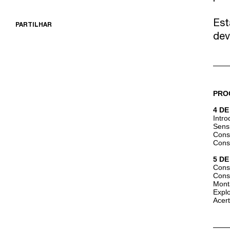
COMO CHEGAR
Est
PARTILHAR
dev
PRO
4 D
Intro
Sensi
Const
Cons
5 D
Cons
Cons
Mont
Expl
Acert