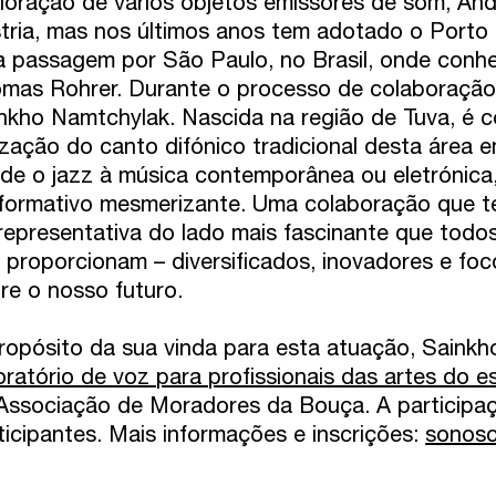
loração de vários objetos emissores de som, And
tria, mas nos últimos anos tem adotado o Porto
 passagem por São Paulo, no Brasil, onde conhe
mas Rohrer. Durante o processo de colaboração
nkho Namtchylak. Nascida na região de Tuva, é c
lização do canto difónico tradicional desta área
de o jazz à música contemporânea ou eletrónica
formativo mesmerizante. Uma colaboração que t
representativa do lado mais fascinante que todo
 proporcionam – diversificados, inovadores e fo
re o nosso futuro.
ropósito da sua vinda para esta atuação, Saink
oratório de voz para profissionais das artes do e
Associação de Moradores da Bouça. A participaçã
ticipantes. Mais informações e inscrições:
sonos