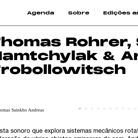
Agenda
Sobre
Edições a
homas Rohrer,
Namtchylak & A
robollowitsch
ista sonoro que explora sistemas mecânicos rot