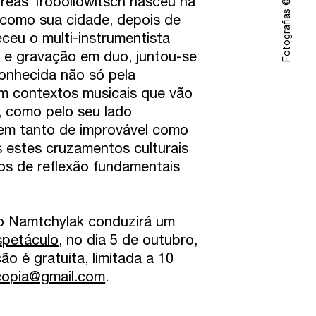
reas Trobollowitsch nasceu na
 como sua cidade, depois de
ceu o multi-instrumentista
 e gravação em duo, juntou-se
onhecida não só pela
 em contextos musicais que vão
, como pelo seu lado
em tanto de improvável como
s estes cruzamentos culturais
cos de reflexão fundamentais
ho Namtchylak conduzirá um
spetáculo
, no dia 5 de outubro,
o é gratuita, limitada a 10
copia@gmail.com
.