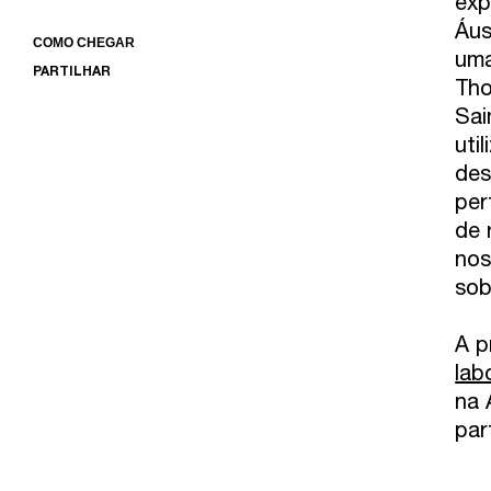
exp
Áus
COMO CHEGAR
uma
PARTILHAR
Tho
Sai
uti
des
per
de 
nos
sob
A p
lab
na 
par