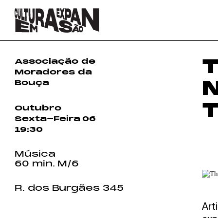
T
Associação de
Moradores da
Bouça
T
Outubro
Sexta-Feira
06
19:30
Música
60 min.
M/6
R. dos Burgães 345
Art